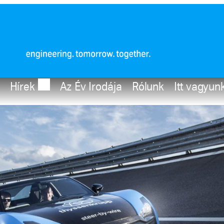
Hírek
Az Év Irodája
Rólunk
Itt vagyun