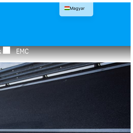
Magyar
English
k
EMC