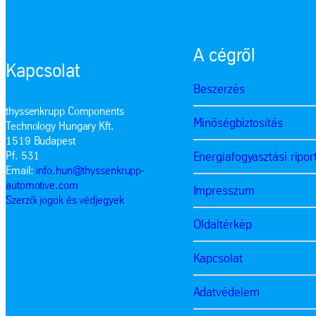
A cégről
Kapcsolat
Beszerzés
thyssenkrupp Components
Minőségbiztosítás
Technology Hungary Kft.
1519 Budapest
Energiafogyasztási ripor
Pf. 531
Email:
info.hun@thyssenkrupp-
automotive.com
Impresszum
Szerzői jogok és védjegyek
Oldaltérkép
Kapcsolat
Adatvédelem