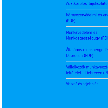
Adatkezelési tájékoztató
Környezetvédelmi és ene
(PDF)
Munkavédelem és
Munkaegészségügy (PD
Általános munkaengedé
Debrecen (PDF)
Vállalkozók munkavégz
feltételei – Debrecen (P
Visszaélés bejelentés