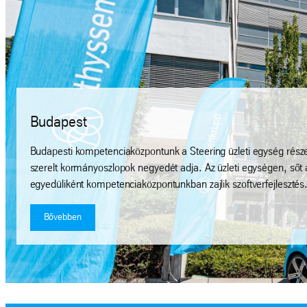
Budapest
Budapesti kompetenciaközpontunk a Steering üzleti egység része
szerelt kormányoszlopok negyedét adja. Az üzleti egységen, sőt a
egyedüliként kompetenciaközpontunkban zajlik szoftverfejlesztés
Bővebben