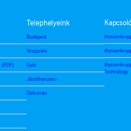
Kapcsoló
Telephelyeink
thyssenkrup
Budapest
thyssenkrup
Veszprém
thyssenkrup
t (PDF)
Győr
Technology
Jászfényszaru
Debrecen