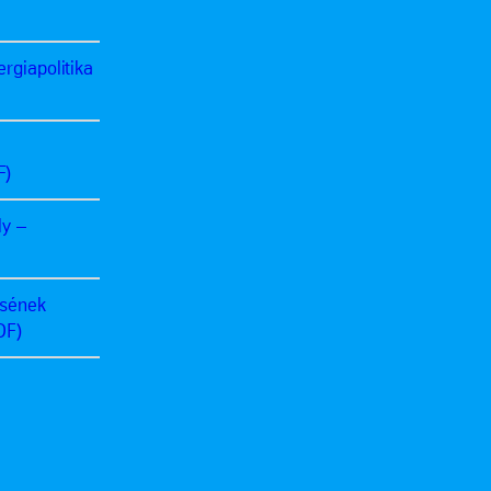
rgiapolitika
F)
ly –
ésének
DF)