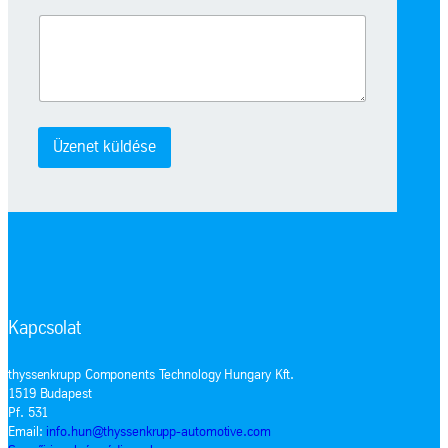
Üzenet küldése
Kapcsolat
thyssenkrupp Components Technology Hungary Kft.
1519 Budapest
Pf. 531
Email:
info.hun@thyssenkrupp-automotive.com