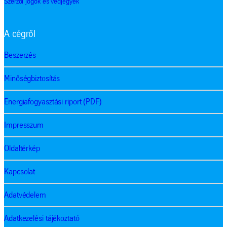
Szerzői jogok és védjegyek
A cégről
Beszerzés
Minőségbiztosítás
Energiafogyasztási riport (PDF)
Impresszum
Oldaltérkép
Kapcsolat
Adatvédelem
Adatkezelési tájékoztató